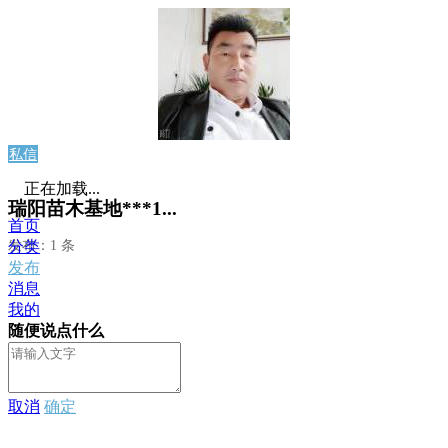
私信
正在加载...
瑞阳苗木基地***1...
首页
发布：1 条
分类
发布
消息
我的
随便说点什么
取消
确定