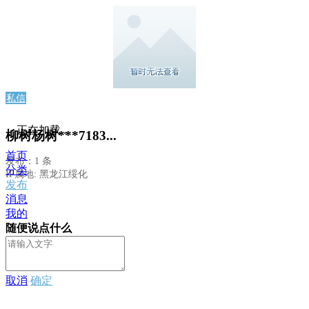
私信
正在加载...
柳树杨树***7183...
首页
发布：1 条
分类
IP属地: 黑龙江绥化
发布
消息
我的
随便说点什么
取消
确定