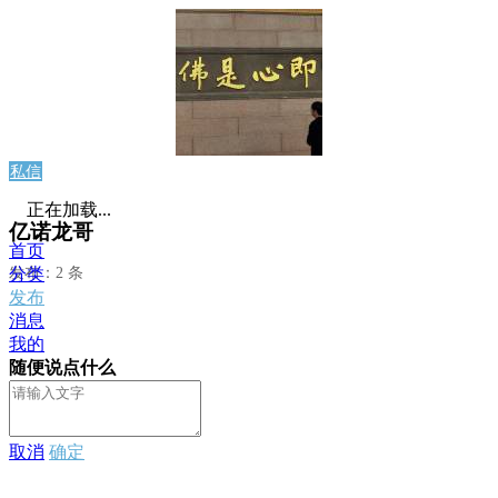
私信
正在加载...
亿诺龙哥
首页
发布：2 条
分类
发布
消息
我的
随便说点什么
取消
确定