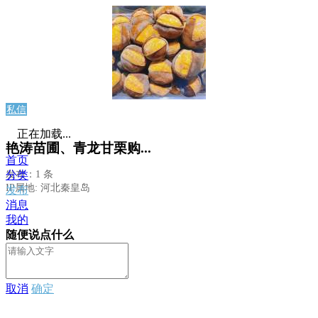
私信
正在加载...
艳涛苗圃、青龙甘栗购...
首页
发布：1 条
分类
IP属地: 河北秦皇岛
发布
消息
我的
随便说点什么
取消
确定