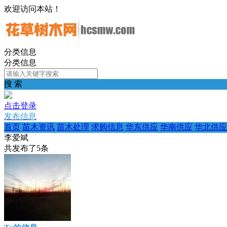
欢迎访问本站！
分类信息
分类信息
搜 索
点击登录
发布信息
首页
苗木资讯
苗木处理
求购信息
华东供应
华南供应
华北供应
李爱斌
共发布了
5
条