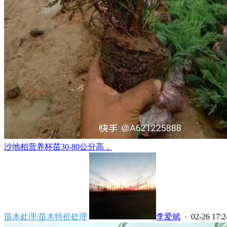
沙地柏营养杯苗30-80公分高，
苗木处理/苗木特价处理
李爱斌
· 02-26 17:2