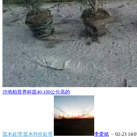
沙地柏营养杯苗40-100公分高的
苗木处理/苗木特价处理
李爱斌
· 02-23 14:0