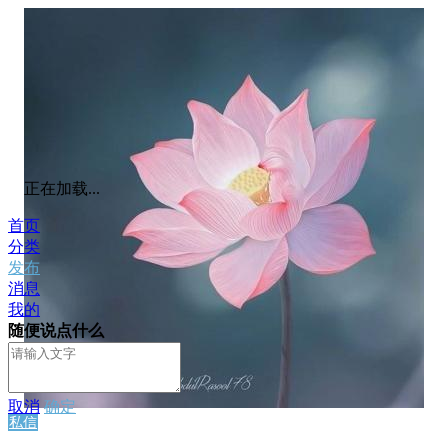
正在加载...
首页
分类
发布
消息
我的
随便说点什么
取消
确定
私信