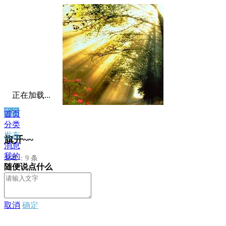
正在加载...
私信
首页
分类
发布
旗开~~
消息
我的
发布：9 条
随便说点什么
取消
确定