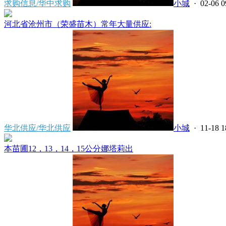
求购信息/华中求购
小城
· 02-06 0
河北省沧州市（荣盛苗木）常年大量供应:
华北供应/华北供应
小城
· 11-18 1
本苗圃12，13，14，15公分娜塔莉出