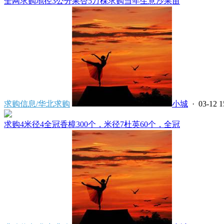
全网求购地径3公分果杏5万棵求购当年生意沙果苗
求购信息/华北求购
小城
· 03-12 1
求购4米径4全冠香樟300个，米径7杜英60个，全冠