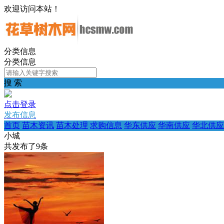
欢迎访问本站！
分类信息
分类信息
搜 索
点击登录
发布信息
首页
苗木资讯
苗木处理
求购信息
华东供应
华南供应
华北供应
小城
共发布了
9
条