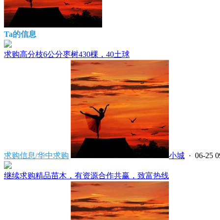
Ta的信息
求购高分枝6公分枣树430棵，40土球
求购信息/华中求购
小城
· 06-25 0
继续求购精品苗木，有资源合作共赢，致富热线