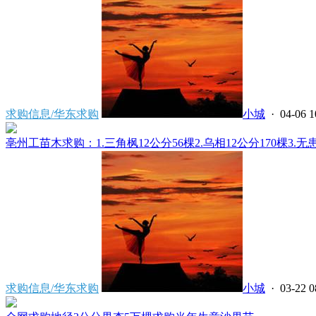
求购信息/华东求购
小城
· 04-06 1
亳州工苗木求购：1.三角枫12公分56棵2.乌相12公分170棵3.无患子
求购信息/华东求购
小城
· 03-22 0