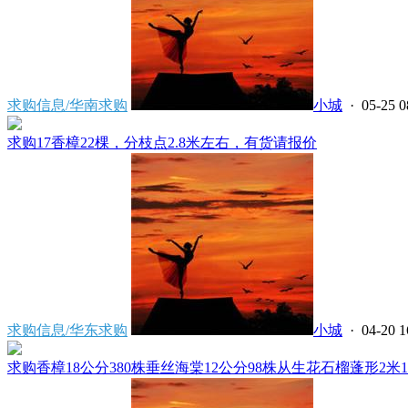
求购信息/华南求购
小城
· 05-25 0
求购17香樟22棵，分枝点2.8米左右，有货请报价
求购信息/华东求购
小城
· 04-20 1
求购香樟18公分380株垂丝海棠12公分98株从生花石榴蓬形2米198