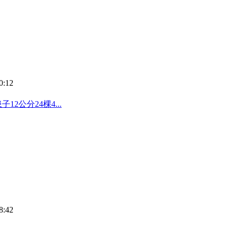
0:12
12公分24棵4...
8:42