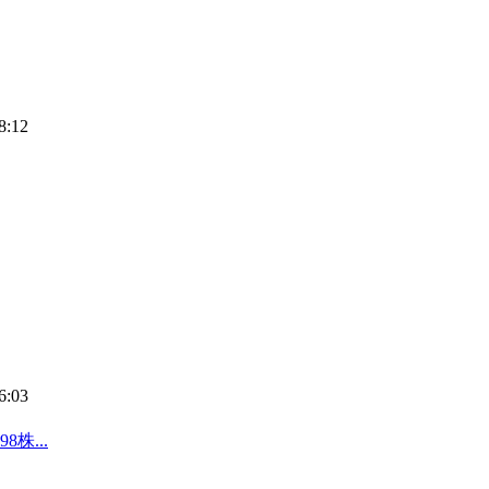
8:12
6:03
株...