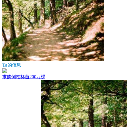
Ta的信息
求购侧柏杯苗200万棵