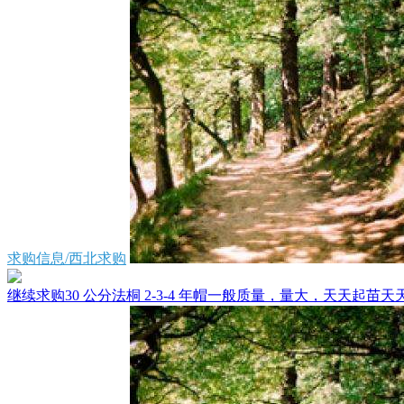
求购信息/西北求购
继续求购30 公分法桐 2-3-4 年帽一般质量，量大，天天起苗天天装