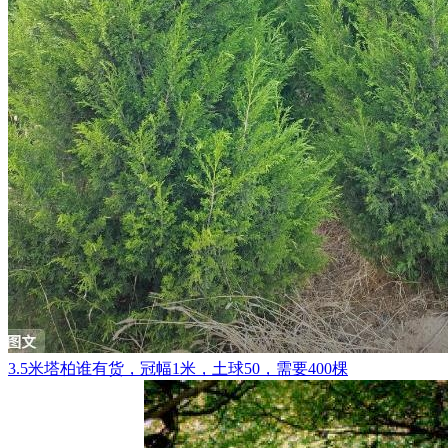
3.5米塔柏谁有货，冠幅1米，土球50，需要400棵