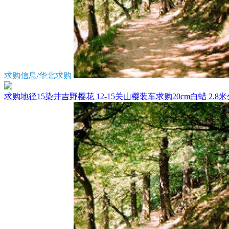
求购信息/华北求购
求购地径15染井吉野樱花 12-15关山樱装车求购20cm白蜡 2.8米分