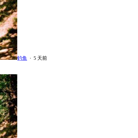
钓鱼
·
5 天前