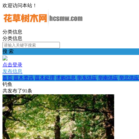
欢迎访问本站！
分类信息
分类信息
搜 索
点击登录
发布信息
首页
苗木资讯
苗木处理
求购信息
华东供应
华南供应
华北供应
钓鱼
共发布了
91
条