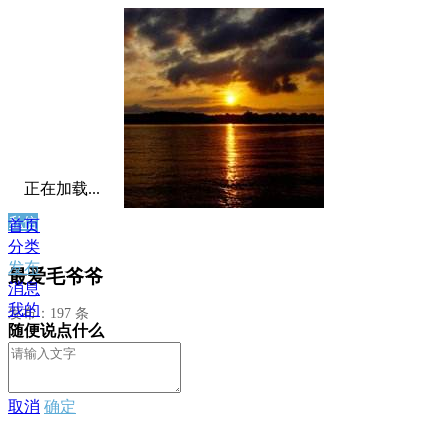
正在加载...
私信
首页
分类
发布
最爱毛爷爷
消息
我的
发布：197 条
随便说点什么
取消
确定