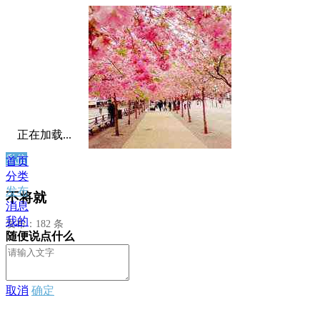
正在加载...
私信
首页
分类
发布
不将就
消息
我的
发布：182 条
随便说点什么
取消
确定