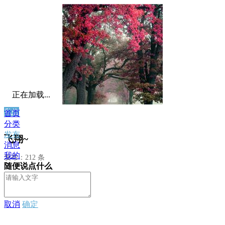
正在加载...
私信
首页
分类
发布
飞翔~
消息
我的
发布：212 条
随便说点什么
取消
确定