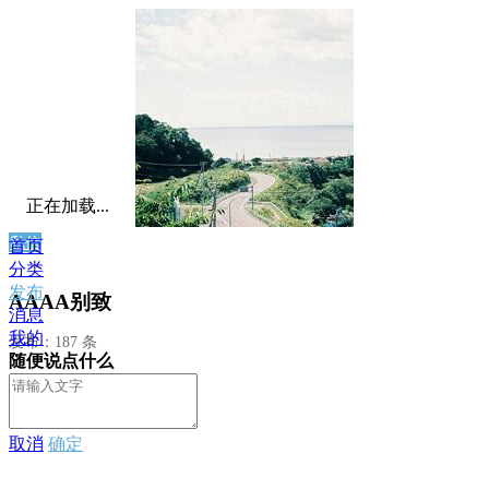
正在加载...
私信
首页
分类
发布
AAAA别致
消息
我的
发布：187 条
随便说点什么
取消
确定