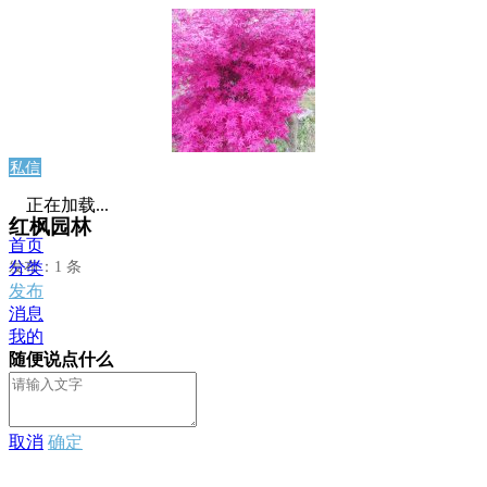
私信
正在加载...
红枫园林
首页
发布：1 条
分类
发布
消息
我的
随便说点什么
取消
确定