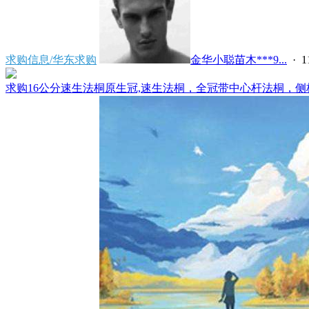
求购信息/华东求购
金华小聪苗木***9...
· 1
求购16公分速生法桐原生冠,速生法桐，全冠带中心杆法桐，侧枝