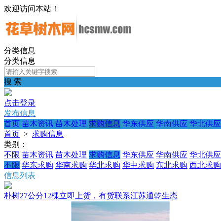
欢迎访问本站！
分类信息
分类信息
搜 索
点击登录
发布信息
首页
苗木资讯
苗木处理
求购信息
华东供应
华南供应
华北供应
首页
>
求购信息
类别：
不限
苗木资讯
苗木处理
求购信息
华东供应
华南供应
华北供应
不限
华东求购
华南求购
华北求购
华中求购
东北求购
西北求购
信息列表
朴树27公分12棵立即上货，有货联系江苏通乾生态