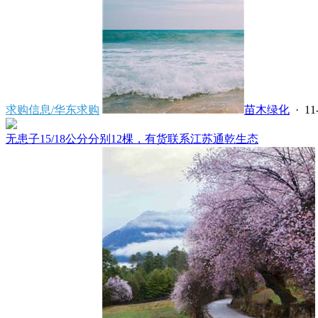
求购信息/华东求购
苗木绿化
· 11
无患子15/18公分分别12棵，有货联系江苏通乾生态