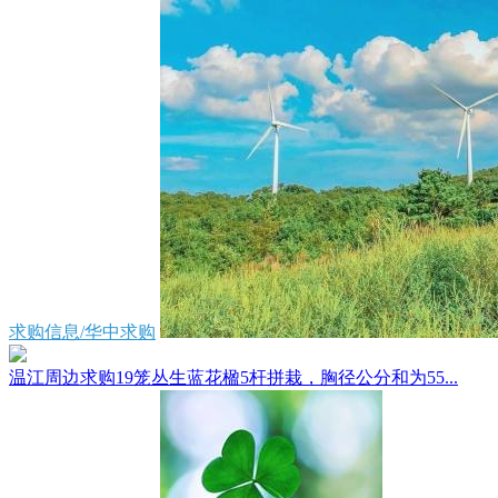
求购信息/华中求购
温江周边求购19笼丛生蓝花楹5杆拼栽，胸径公分和为55...