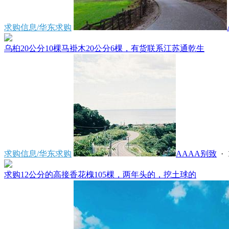
求购信息/华东求购
乌桕20公分10棵马褂木20公分6棵，有货联系江苏通乾生
求购信息/华东求购
AAAA别致
· 
求购12公分的高接香花槐105棵，两年头的，挖土球的