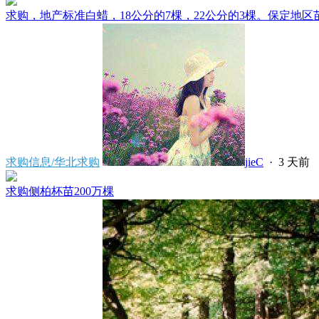
求购，地产标准白蜡，18公分的7棵，22公分的3棵。保定地区苗
求购信息/华北求购
jieC
·
3 天前
求购侧柏杯苗200万棵