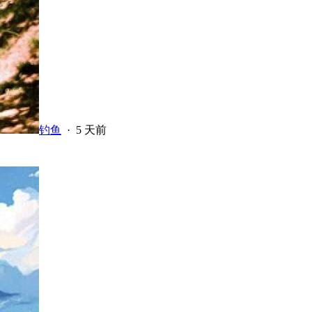
钓鱼
·
5 天前