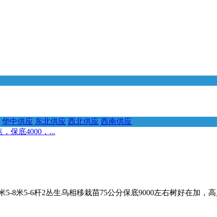
华中供应
东北供应
西北供应
西南供应
底4000，...
5-8米5-6杆2丛生乌相移栽苗75公分保底9000左右树好在加，高