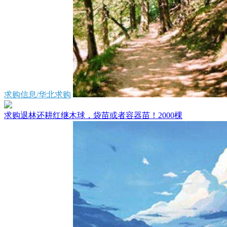
求购信息/华北求购
求购退林还耕红继木球，袋苗或者容器苗！2000棵