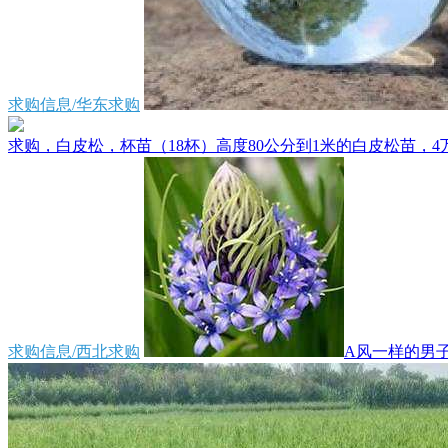
求购信息/华东求购
求购，白皮松，杯苗（18杯）高度80公分到1米的白皮松苗，4万
求购信息/西北求购
A风一样的男