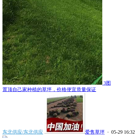
3图
置顶
自己家种植的草坪，价格便宜质量保证
东北供应/东北供应
爱售草坪
· 05-29 16:32