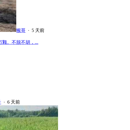
猴哥
·
5 天前
颗。不脱不胡，...
子
·
6 天前