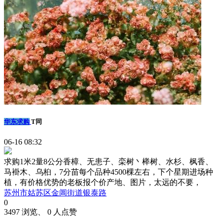
华东求购
T同
06-16 08:32
求购1米2量8公分香樟、无患子、栾树丶榉树、水杉、枫香、
马褂木、乌桕，7分苗每个品种4500棵左右，下个星期进场种
植，有价格优势的老板报个价产地、图片，太远的不要，
苏州市姑苏区金阊街道银泰路
0
3497 浏览、 0 人点赞