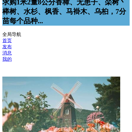
求购1米2量8公分香樟、无患子、栾树丶
榉树、水杉、枫香、马褂木、乌桕，7分
苗每个品种...
全局导航
首页
发布
消息
我的