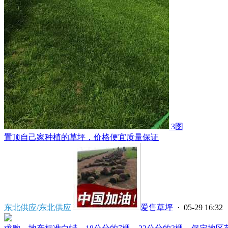
3图
置顶
自己家种植的草坪，价格便宜质量保证
东北供应/东北供应
爱售草坪
· 05-29 16:32