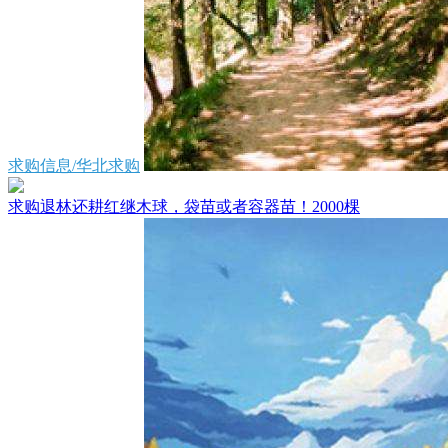
求购信息/华北求购
求购退林还耕红继木球，袋苗或者容器苗！2000棵