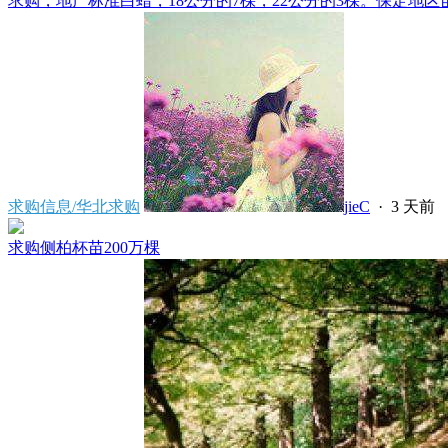
求购，地产标准白蜡，18公分的7棵，22公分的3棵。保定地区苗
求购信息/华北求购
jieC
·
3 天前
求购侧柏杯苗200万棵