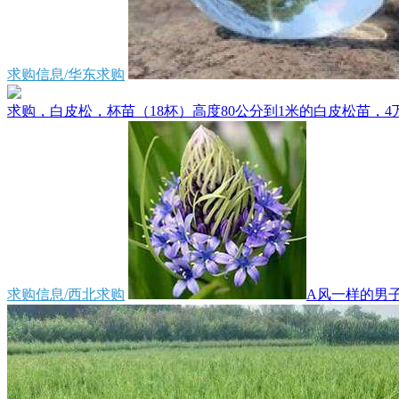
求购信息/华东求购
求购，白皮松，杯苗（18杯）高度80公分到1米的白皮松苗，4万
求购信息/西北求购
A风一样的男