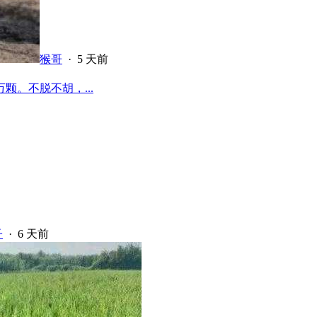
猴哥
·
5 天前
颗。不脱不胡，...
子
·
6 天前