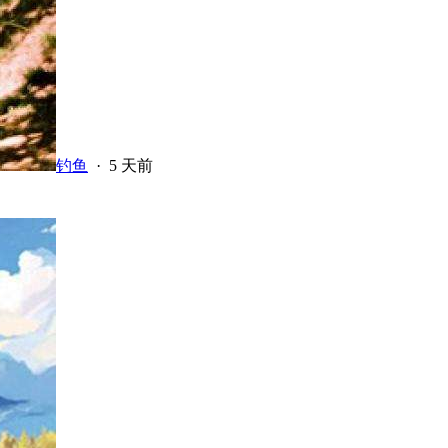
钓鱼
·
5 天前