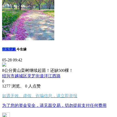
华东求购
今生缘
05-28 09:42
8公分黄山栾树继续起苗！还缺500棵！
绍兴市越城区灵芝街道洋江西路
0
1277 浏览、 0 人点赞
如遇无效、虚假、诈骗信息，请立即举报
为了您的资金安全，请见面交易，切勿提前支付任何费用