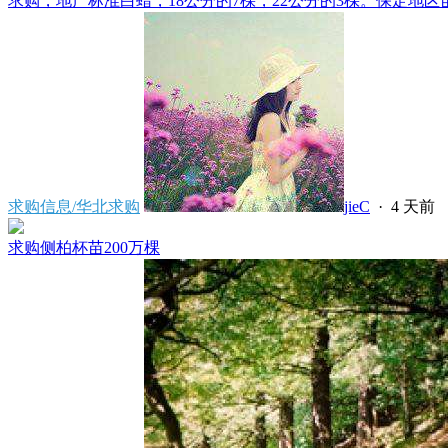
求购，地产标准白蜡，18公分的7棵，22公分的3棵。保定地区苗
求购信息/华北求购
jieC
·
4 天前
求购侧柏杯苗200万棵