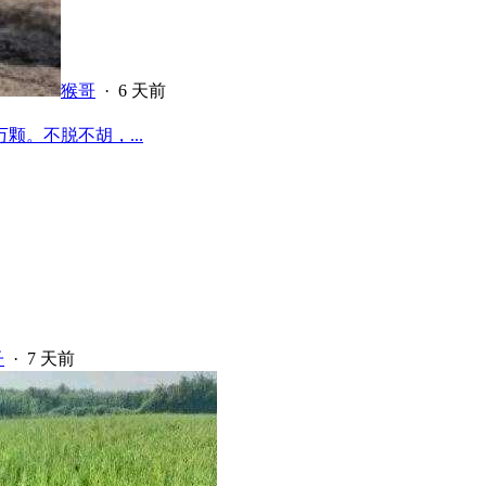
猴哥
·
6 天前
颗。不脱不胡，...
子
·
7 天前