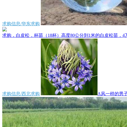
求购信息/华东求购
求购，白皮松，杯苗（18杯）高度80公分到1米的白皮松苗，4万
求购信息/西北求购
A风一样的男