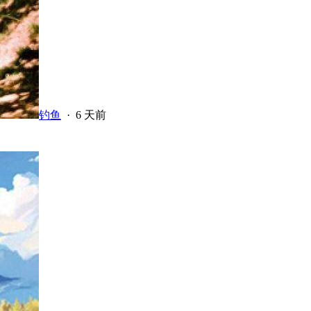
钓鱼
·
6 天前