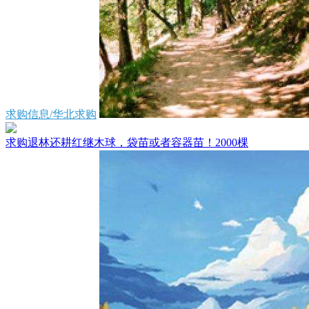
求购信息/华北求购
求购退林还耕红继木球，袋苗或者容器苗！2000棵