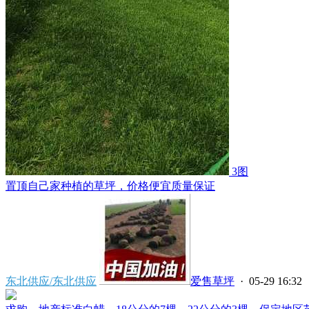
3图
置顶
自己家种植的草坪，价格便宜质量保证
东北供应/东北供应
爱售草坪
· 05-29 16:32