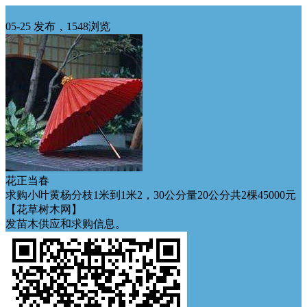
华东求购
05-25 发布，1548浏览
花正当春
求购小叶黄杨分枝1米到1米2，30公分量20公分共2棵45000元
【花草树木网】
发苗木供应和求购信息。