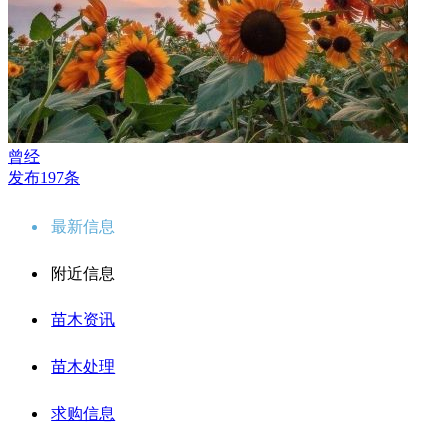
曾经
发布197条
最新信息
附近信息
苗木资讯
苗木处理
求购信息