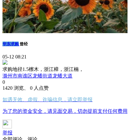
华东求购
曾经
05-12 08:21
求购地径1.5檫木，浙江樟，浙江楠，
滁州市南谯区龙蟠街道龙蟠大道
0
1420 浏览、 0 人点赞
如遇无效、虚假、诈骗信息，请立即举报
为了您的资金安全，请见面交易，切勿提前支付任何费用
举报
全部评论
评论