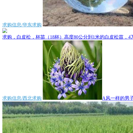
求购信息/华东求购
求购，白皮松，杯苗（18杯）高度80公分到1米的白皮松苗，4万
求购信息/西北求购
A风一样的男