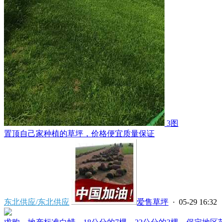
3图
置顶
自己家种植的草坪，价格便宜质量保证
东北供应/东北供应
爱售草坪
· 05-29 16:32