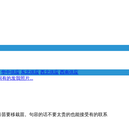
华中供应
东北供应
西北供应
西南供应
有的发我照片...
天号苗要移栽苗。句容的话不要太贵的也能接受有的联系