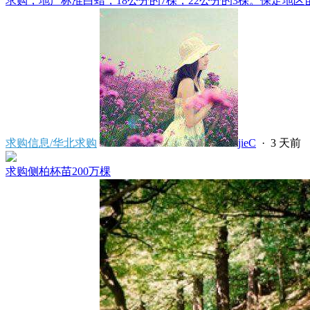
求购，地产标准白蜡，18公分的7棵，22公分的3棵。保定地区苗
求购信息/华北求购
jieC
·
3 天前
求购侧柏杯苗200万棵