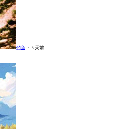
钓鱼
·
5 天前