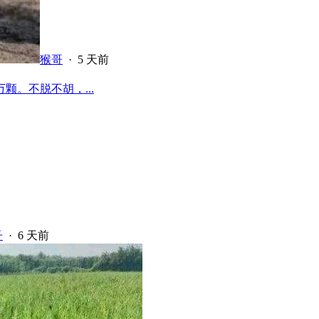
猴哥
·
5 天前
颗。不脱不胡，...
子
·
6 天前