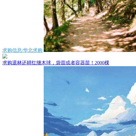
求购信息/华北求购
求购退林还耕红继木球，袋苗或者容器苗！2000棵