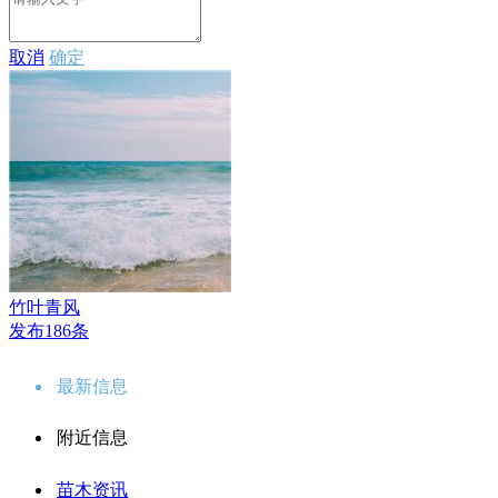
取消
确定
竹叶青风
发布186条
最新信息
附近信息
苗木资讯