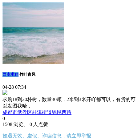
西南求购
竹叶青风
04-28 07:34
求购18到20朴树，数量30颗，2米到3米开吖都可以，有货的可
以发图我哈，
成都市武侯区桂溪街道锦悦西路
0
1508 浏览、 0 人点赞
如遇无效、虚假、诈骗信息，请立即举报