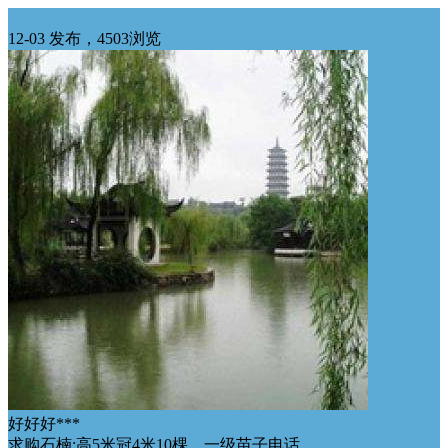
华东求购
12-03 发布，4503浏览
好好好***
求购石楠:高5米冠4米10棵，一级苗子电话