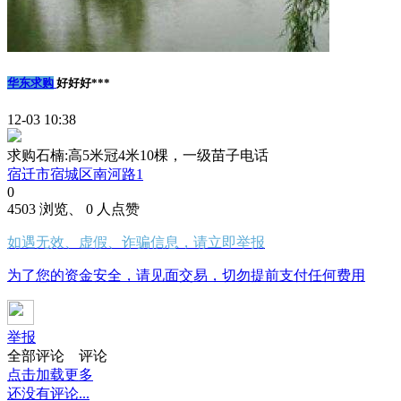
华东求购
好好好***
12-03 10:38
求购石楠:高5米冠4米10棵，一级苗子电话
宿迁市宿城区南河路1
0
4503 浏览、 0 人点赞
如遇无效、虚假、诈骗信息，请立即举报
为了您的资金安全，请见面交易，切勿提前支付任何费用
举报
全部评论
评论
点击加载更多
还没有评论...