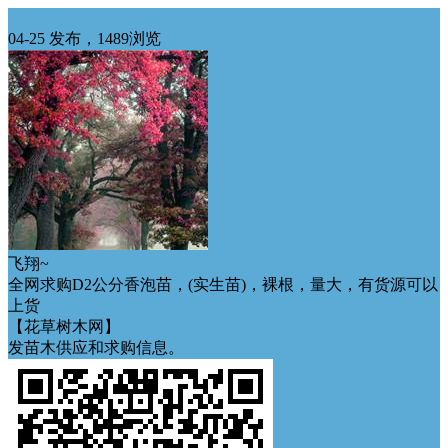
华东求购
04-25 发布，1489浏览
飞翔~
全网求购D2公分香泡苗，(实生苗)，裸根，量大，有货源可以
上货
【花草树木网】
发苗木供应和求购信息。