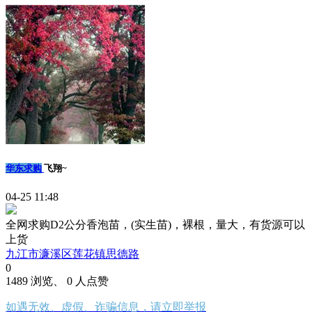
华东求购
飞翔~
04-25 11:48
全网求购D2公分香泡苗，(实生苗)，裸根，量大，有货源可以
上货
九江市濂溪区莲花镇思德路
0
1489 浏览、 0 人点赞
如遇无效、虚假、诈骗信息，请立即举报