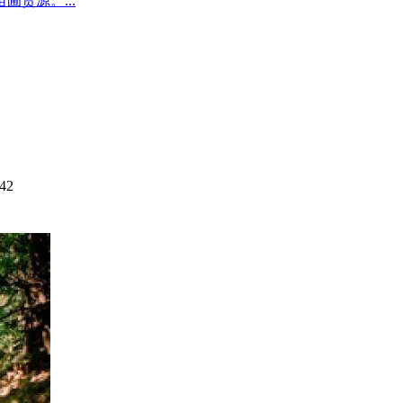
圃货源。...
42