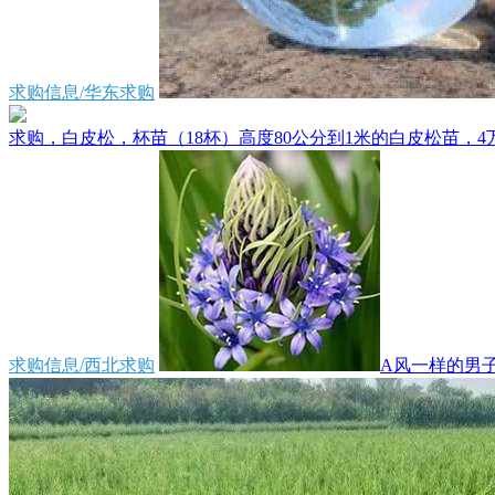
求购信息/华东求购
求购，白皮松，杯苗（18杯）高度80公分到1米的白皮松苗，4万
求购信息/西北求购
A风一样的男