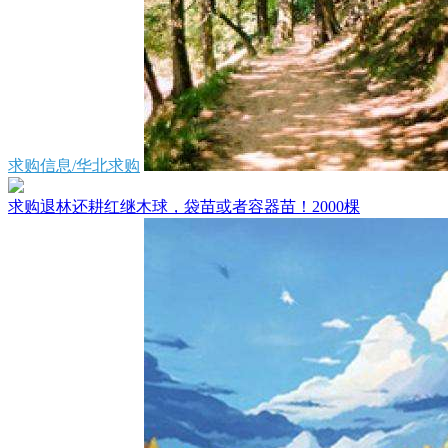
求购信息/华北求购
求购退林还耕红继木球，袋苗或者容器苗！2000棵