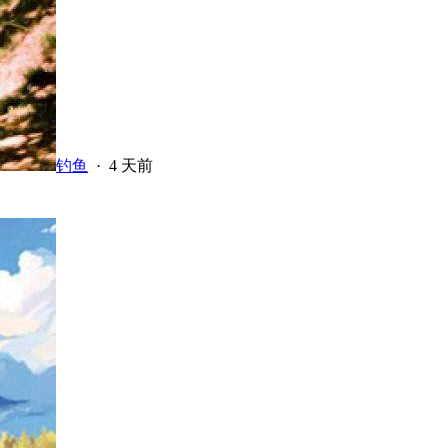
钓鱼
·
4 天前