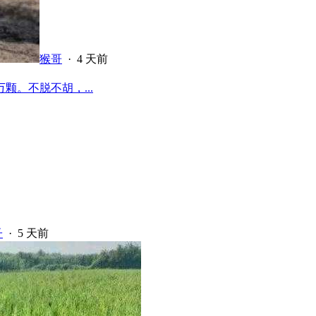
猴哥
·
4 天前
颗。不脱不胡，...
子
·
5 天前