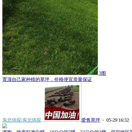
3图
置顶
自己家种植的草坪，价格便宜质量保证
东北供应/东北供应
爱售草坪
· 05-29 16:32