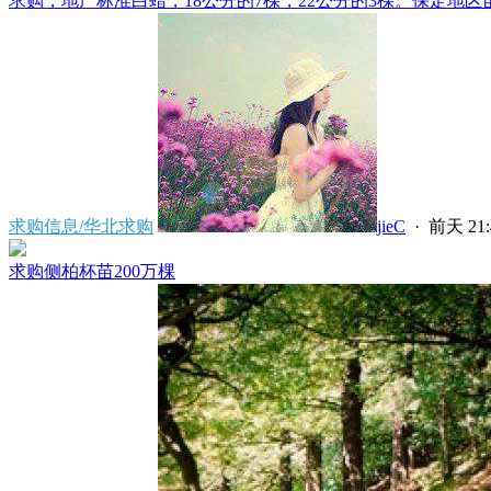
求购，地产标准白蜡，18公分的7棵，22公分的3棵。保定地区苗
求购信息/华北求购
jieC
·
前天 21:
求购侧柏杯苗200万棵