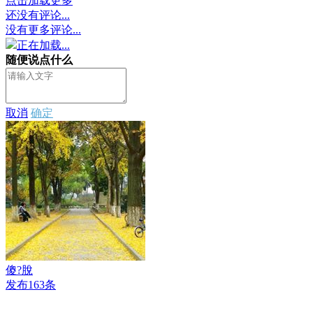
点击加载更多
还没有评论...
没有更多评论...
正在加载...
随便说点什么
取消
确定
傻?脫
发布163条