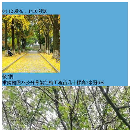
华东求购
04-12 发布，1410浏览
傻?脫
求购如图23公分骨架红梅工程苗几十棵高7米冠6米