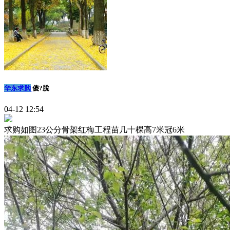
华东求购
傻?脫
04-12 12:54
求购如图23公分骨架红梅工程苗几十棵高7米冠6米