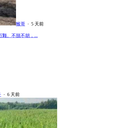
猴哥
·
5 天前
颗。不脱不胡，...
子
·
6 天前