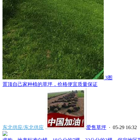
3图
置顶
自己家种植的草坪，价格便宜质量保证
东北供应/东北供应
爱售草坪
· 05-29 16:32