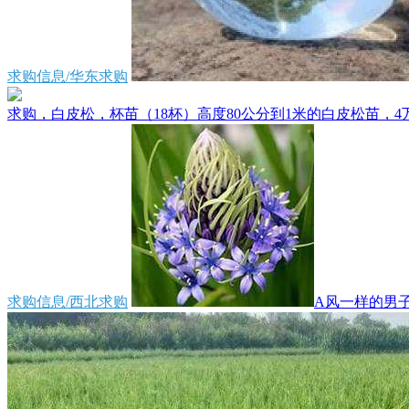
求购信息/华东求购
求购，白皮松，杯苗（18杯）高度80公分到1米的白皮松苗，4万
求购信息/西北求购
A风一样的男