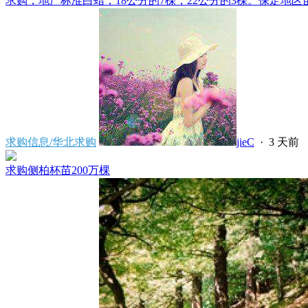
求购，地产标准白蜡，18公分的7棵，22公分的3棵。保定地区苗
求购信息/华北求购
jieC
·
3 天前
求购侧柏杯苗200万棵