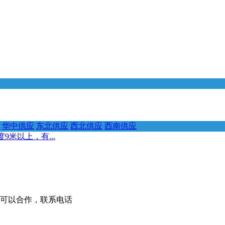
华中供应
东北供应
西北供应
西南供应
米以上，有...
的可以合作，联系电话