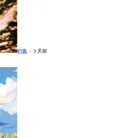
钓鱼
·
5 天前