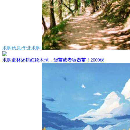
求购信息/华北求购
求购退林还耕红继木球，袋苗或者容器苗！2000棵