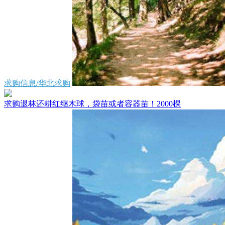
求购信息/华北求购
求购退林还耕红继木球，袋苗或者容器苗！2000棵