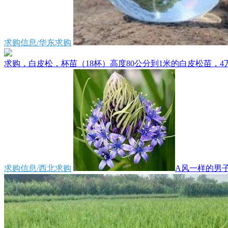
求购信息/华东求购
求购，白皮松，杯苗（18杯）高度80公分到1米的白皮松苗，4万
求购信息/西北求购
A风一样的男