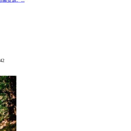
圃货源。...
42