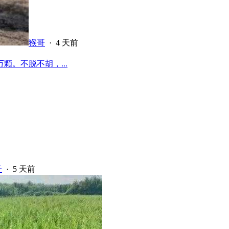
猴哥
·
4 天前
颗。不脱不胡，...
子
·
5 天前