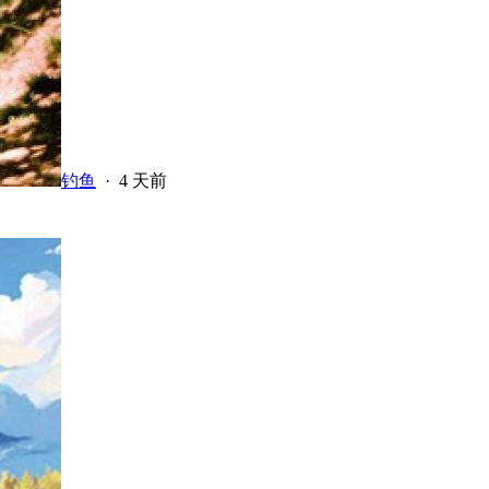
钓鱼
·
4 天前