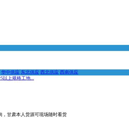
华中供应
东北供应
西北供应
西南供应
5*25以上规格工地...
格工地可咨询，甘肃本人货源可现场随时看货