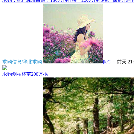
求购，地产标准白蜡，18公分的7棵，22公分的3棵。保定地区苗
求购信息/华北求购
jieC
·
前天 21:
求购侧柏杯苗200万棵