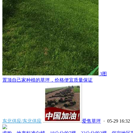
3图
置顶
自己家种植的草坪，价格便宜质量保证
东北供应/东北供应
爱售草坪
· 05-29 16:32