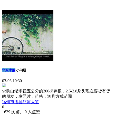
华东求购
小问题
03-03 10:30
求购白蜡米径五公分的200棵裸根，2.5-2.8杀头现在要货有货
的朋友，发照片，价格，泗县方成苗圃
宿州市泗县汴河大道
0
1629 浏览、 0 人点赞