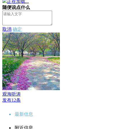
正在加载...
随便说点什么
取消
确定
观海听涛
发布12条
最新信息
附近信息