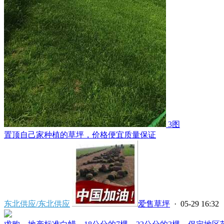
3图
置顶
自己家种植的草坪，价格便宜质量保证
东北供应/东北供应
爱售草坪
· 05-29 16:32