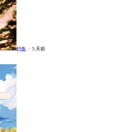
钓鱼
·
5 天前