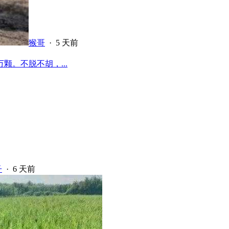
猴哥
·
5 天前
颗。不脱不胡，...
子
·
6 天前