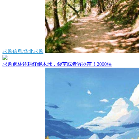
求购信息/华北求购
求购退林还耕红继木球，袋苗或者容器苗！2000棵