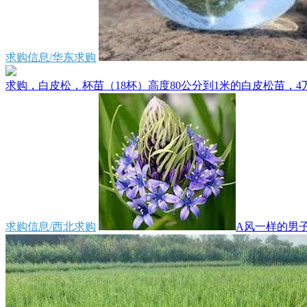
求购信息/华东求购
求购，白皮松，杯苗（18杯）高度80公分到1米的白皮松苗，4万
求购信息/西北求购
A风一样的男