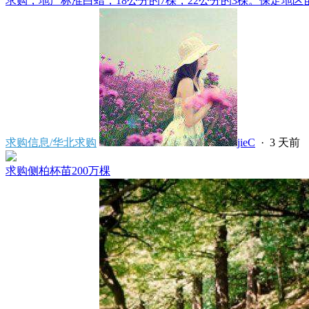
求购，地产标准白蜡，18公分的7棵，22公分的3棵。保定地区苗
求购信息/华北求购
jieC
·
3 天前
求购侧柏杯苗200万棵