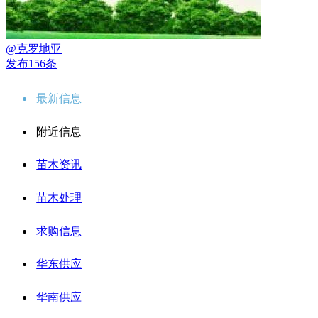
@克罗地亚
发布156条
最新信息
附近信息
苗木资讯
苗木处理
求购信息
华东供应
华南供应