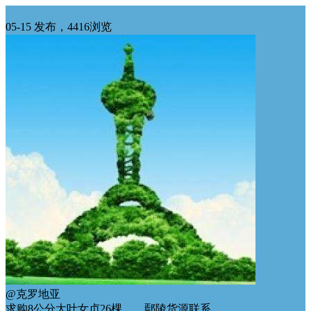
华中求购
05-15 发布，4416浏览
@克罗地亚
求购8公分大叶女贞26棵，，鄢陵货源联系