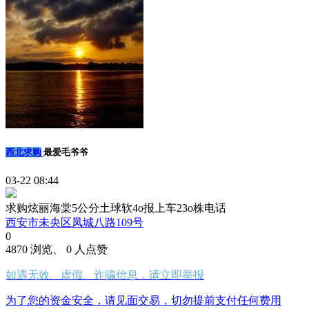
西北求购
最爱毛爷爷
03-22 08:44
求购炫丽海棠5公分土球软4o报上车23o株电话
西安市未央区凤城八路109号
0
4870 浏览、 0 人点赞
如遇无效、虚假、诈骗信息，请立即举报
为了您的资金安全，请见面交易，切勿提前支付任何费用