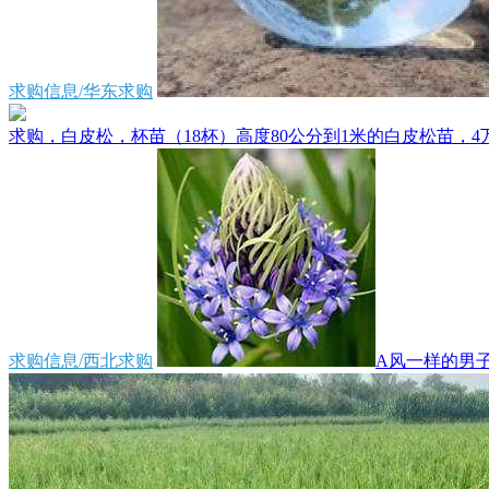
求购信息/华东求购
求购，白皮松，杯苗（18杯）高度80公分到1米的白皮松苗，4万
求购信息/西北求购
A风一样的男