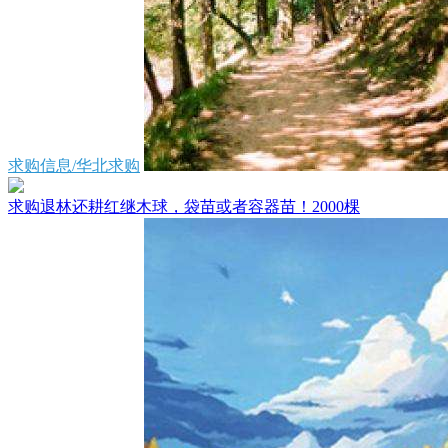
求购信息/华北求购
求购退林还耕红继木球，袋苗或者容器苗！2000棵