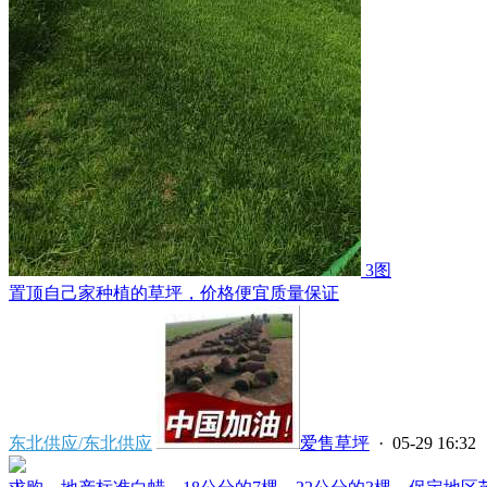
3图
置顶
自己家种植的草坪，价格便宜质量保证
东北供应/东北供应
爱售草坪
· 05-29 16:32