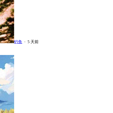
钓鱼
·
5 天前