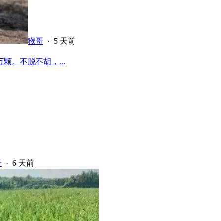
猴哥
·
5 天前
颗。不脱不胡，...
子
·
6 天前