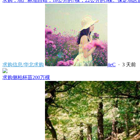
求购，地产标准白蜡，18公分的7棵，22公分的3棵。保定地区苗
求购信息/华北求购
jieC
·
3 天前
求购侧柏杯苗200万棵