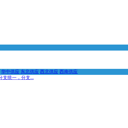
华中供应
东北供应
西北供应
西南供应
支统一，分支...