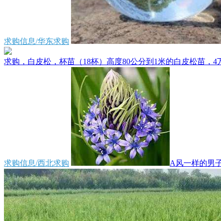
求购信息/华东求购
求购，白皮松，杯苗（18杯）高度80公分到1米的白皮松苗，4万
求购信息/西北求购
A风一样的男