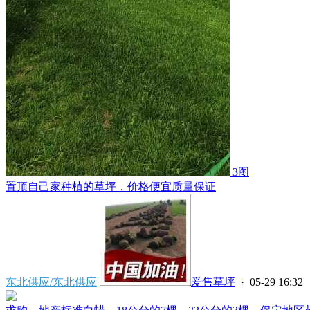
3图
置顶
自己家种植的草坪，价格便宜质量保证
东北供应/东北供应
爱售草坪
· 05-29 16:32