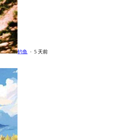
钓鱼
·
5 天前