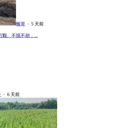
猴哥
·
5 天前
颗。不脱不胡，...
子
·
6 天前