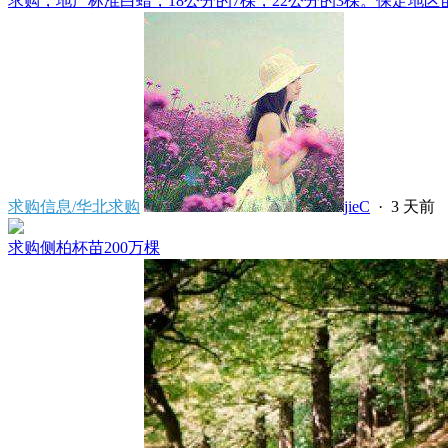
求购，地产标准白蜡，18公分的7棵，22公分的3棵。保定地区苗
求购信息/华北求购
jieC
·
3 天前
求购侧柏杯苗200万棵