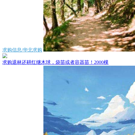
求购信息/华北求购
求购退林还耕红继木球，袋苗或者容器苗！2000棵