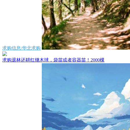
求购信息/华北求购
求购退林还耕红继木球，袋苗或者容器苗！2000棵