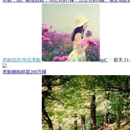
求购，地产标准白蜡，18公分的7棵，22公分的3棵。保定地区苗
求购信息/华北求购
jieC
·
前天 21:
求购侧柏杯苗200万棵