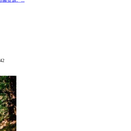
圃货源。...
42