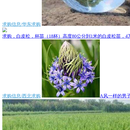
求购信息/华东求购
求购，白皮松，杯苗（18杯）高度80公分到1米的白皮松苗，4万
求购信息/西北求购
A风一样的男