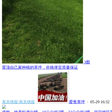
3图
置顶
自己家种植的草坪，价格便宜质量保证
东北供应/东北供应
爱售草坪
· 05-29 16:32