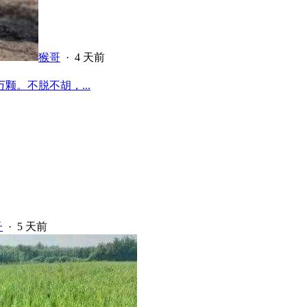
猴哥
·
4 天前
颗。不脱不胡，...
子
·
5 天前