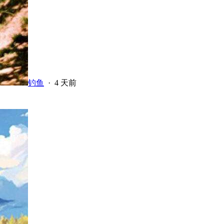
钓鱼
·
4 天前