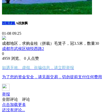
西南求购
A战旗飘
01-08 09:25
成都地区，求购金桂（拼栽）毛笼子，冠3.5米，数量30
成都市武侯区锦悦西路2
0
4959 浏览、 0 人点赞
如遇无效、虚假、诈骗信息，请立即举报
为了您的资金安全，请见面交易，切勿提前支付任何费用
举报
全部评论
评论
点击加载更多
还没有评论...