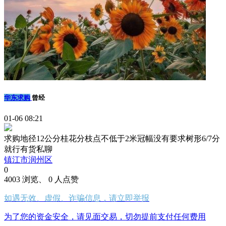
华东求购
曾经
01-06 08:21
求购地径12公分桂花分枝点不低于2米冠幅没有要求树形6/7分
就行有货私聊
镇江市润州区
0
4003 浏览、 0 人点赞
如遇无效、虚假、诈骗信息，请立即举报
为了您的资金安全，请见面交易，切勿提前支付任何费用