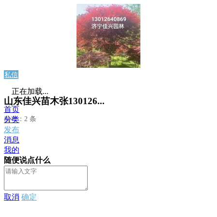
私信
正在加载...
山东佳兴苗木张130126...
首页
发布：2 条
分类
发布
消息
我的
随便说点什么
取消
确定