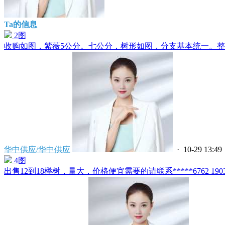
Ta的信息
2图
收购如图，紫薇5公分。七公分，树形如图，分支基本统一。整车
华中供应/华中供应
· 10-29 13:49
4图
出售12到18榉树，量大，价格便宜需要的请联系*****6762 19032