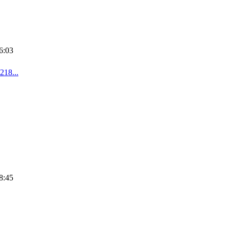
6:03
8...
8:45