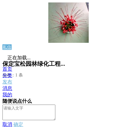
私信
正在加载...
保定宝松园林绿化工程...
首页
发布：1 条
分类
发布
消息
我的
随便说点什么
取消
确定