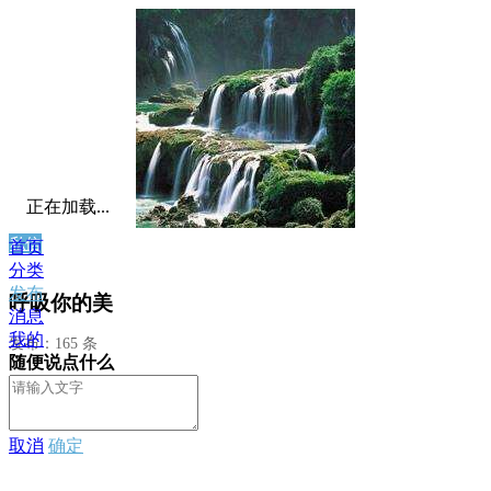
正在加载...
私信
首页
分类
发布
呼吸你的美
消息
我的
发布：165 条
随便说点什么
取消
确定