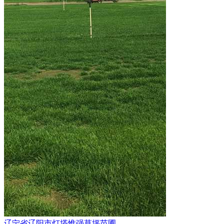
辽宁省辽阳市灯塔惟强草坪苗圃