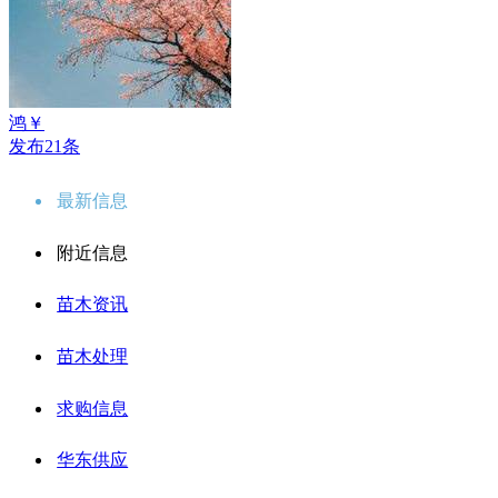
鸿￥
发布21条
最新信息
附近信息
苗木资讯
苗木处理
求购信息
华东供应