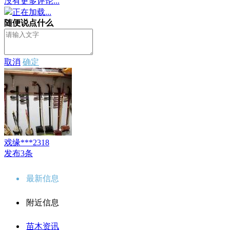
没有更多评论...
正在加载...
随便说点什么
取消
确定
戏缘***2318
发布3条
最新信息
附近信息
苗木资讯