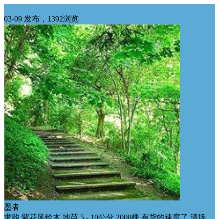
华南求购
03-09 发布，1392浏览
墨者
求购 紫花风铃木 地苗 5 - 10公分 2000棵 有货的速度了 清场