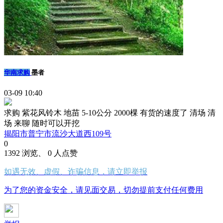
华南求购
墨者
03-09 10:40
求购 紫花风铃木 地苗 5-10公分 2000棵 有货的速度了 清场 清
场 来聊 随时可以开挖
揭阳市普宁市流沙大道西109号
0
1392 浏览、 0 人点赞
如遇无效、虚假、诈骗信息，请立即举报
为了您的资金安全，请见面交易，切勿提前支付任何费用