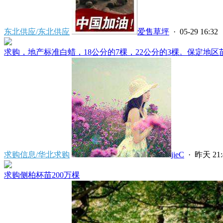
东北供应/东北供应
爱售草坪
· 05-29 16:32
求购，地产标准白蜡，18公分的7棵，22公分的3棵。保定地区苗
求购信息/华北求购
jieC
·
昨天 21:
求购侧柏杯苗200万棵