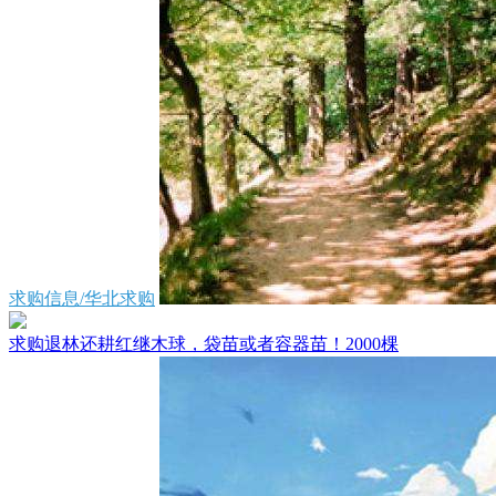
求购信息/华北求购
求购退林还耕红继木球，袋苗或者容器苗！2000棵