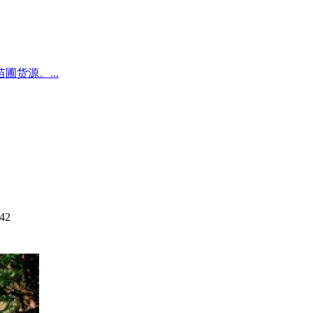
圃货源。...
42