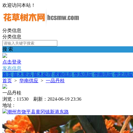
欢迎访问本站！
分类信息
分类信息
搜 索
点击登录
发布信息
首页
苗木资讯
苗木处理
求购信息
华东供应
华南供应
华北供应
首页
>
华南供应
>
一品丹桂
一品丹桂
浏览：11530 刷新：2024-06-19 23:36
地址 :
潮州市饶平县黄冈镇新港东路