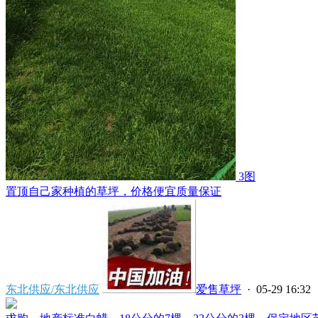
3图
置顶
自己家种植的草坪，价格便宜质量保证
东北供应/东北供应
爱售草坪
· 05-29 16:32