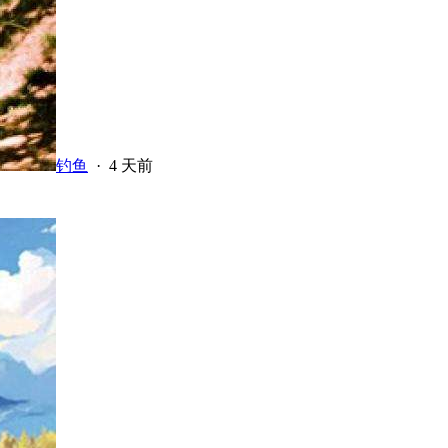
钓鱼
·
4 天前