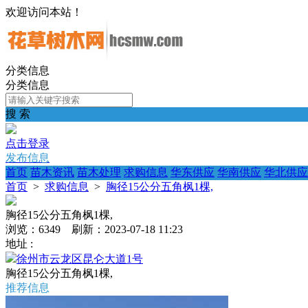
欢迎访问本站！
分类信息
分类信息
搜 索
点击登录
发布信息
首页
苗木资讯
苗木处理
求购信息
华东供应
华南供应
华北供应
首页
>
求购信息
>
胸径15公分五角枫1棵,
胸径15公分五角枫1棵,
浏览：6349 刷新：2023-07-18 11:23
地址 :
徐州市云龙区昆仑大道1号
胸径15公分五角枫1棵,
推荐信息