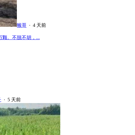
猴哥
·
4 天前
颗。不脱不胡，...
子
·
5 天前