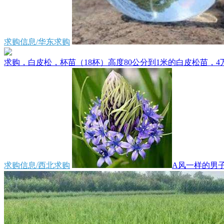
求购信息/华东求购
求购，白皮松，杯苗（18杯）高度80公分到1米的白皮松苗，4万
求购信息/西北求购
A风一样的男