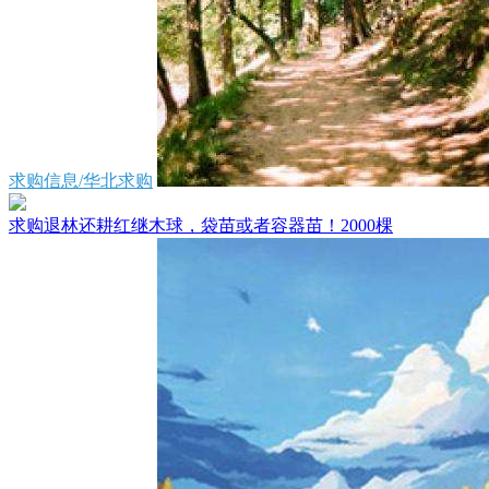
求购信息/华北求购
求购退林还耕红继木球，袋苗或者容器苗！2000棵