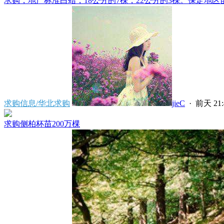
求购，地产标准白蜡，18公分的7棵，22公分的3棵。保定地区苗
求购信息/华北求购
jieC
·
前天 21:
求购侧柏杯苗200万棵