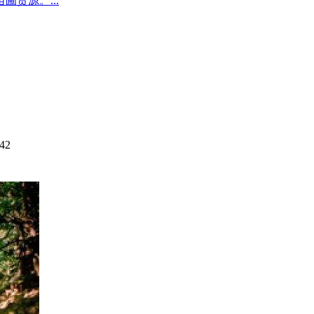
圃货源。...
42